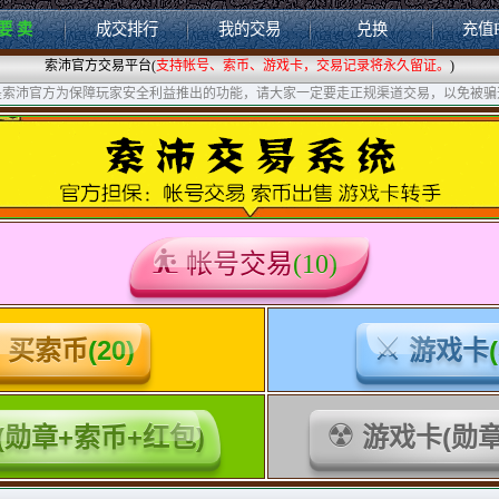
要 卖
成交排行
我的交易
兑换
充值
索沛官方交易平台(
支持帐号、索币、游戏卡，交易记录将永久留证。
)
是索沛官方为保障玩家安全利益推出的功能，请大家一定要走正规渠道交易，以免被骗
帐号交易
(10)
买索币
(20)
游戏卡
(勋章+索币+红包)
游戏卡(勋章