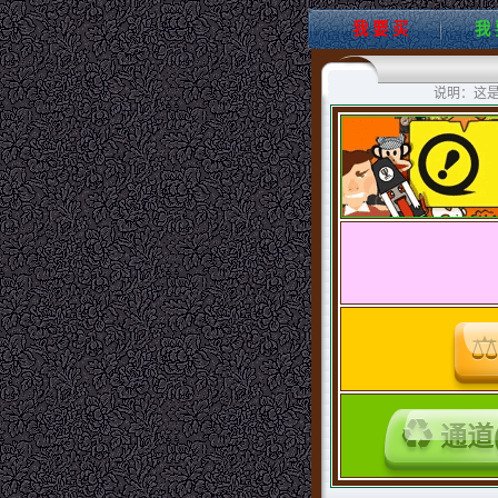
我 要 买
我 
说明：这
通道