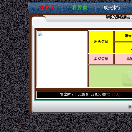
我 要 买
我 要 卖
成交排行
尊敬的游客朋友
帐号
出售信息
卖家信息
卖
售出时间：2026-04-22 9:50:00
(卖了1天)
索